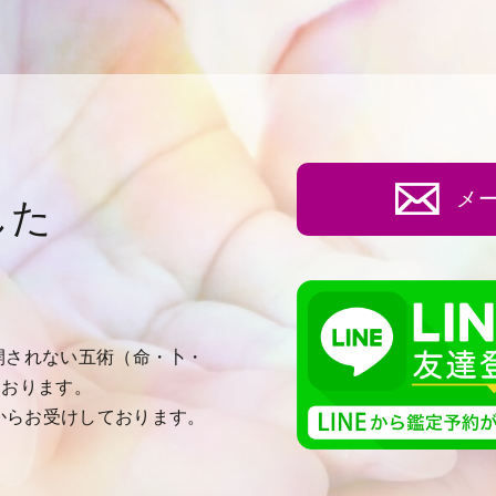
メ
した
て公開されない五術（命・卜・
ております。
からお受けしております。