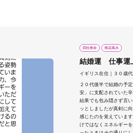
四柱推命
桃花風水
結婚運 仕事運
イギリス在住｜３０歳代
２０代後半で結婚の予定
安」に支配されていた辛
結果でも包み隠さず言い
ッとしましたが真剣に向
感じたのを覚えています
けではなくエネルギーを
ったときはその通りにし