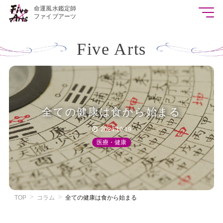
命運風水鑑定師
ファイブアーツ
Five Arts
全ての健康は食から始まる
2024.10.19
医療・健康
TOP
コラム
全ての健康は食から始まる